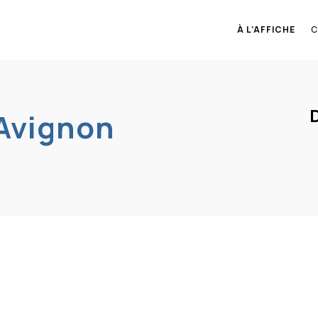
À L’AFFICHE
C
D
’Avignon